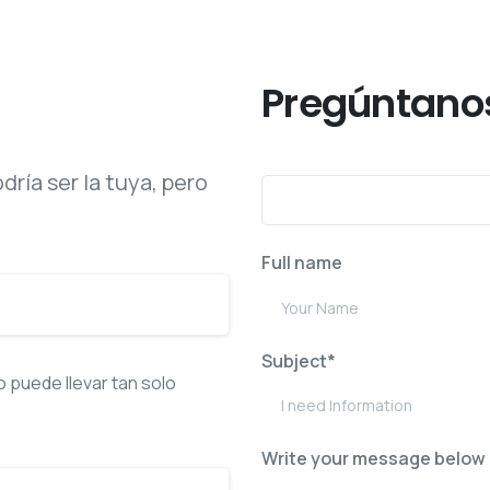
La respuesta que buscabas
Pregúntanos
ría ser la tuya, pero
Full name
Subject*
puede llevar tan solo
Write your message below