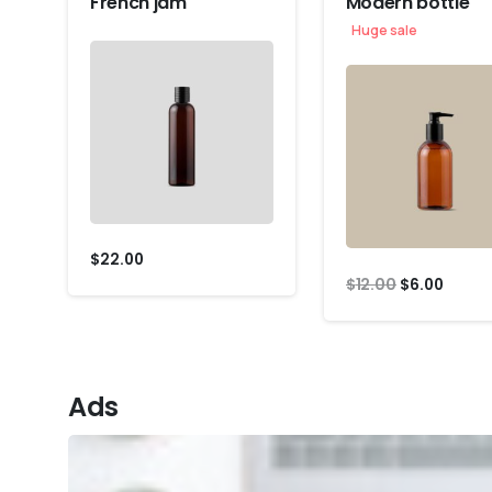
French jam
Modern bottle
Huge sale
$
22.00
Original
Curre
$
12.00
$
6.00
price
price
was:
is:
$12.00.
$6.00.
Ads