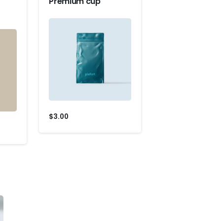
Premium cup
$
3.00
nt