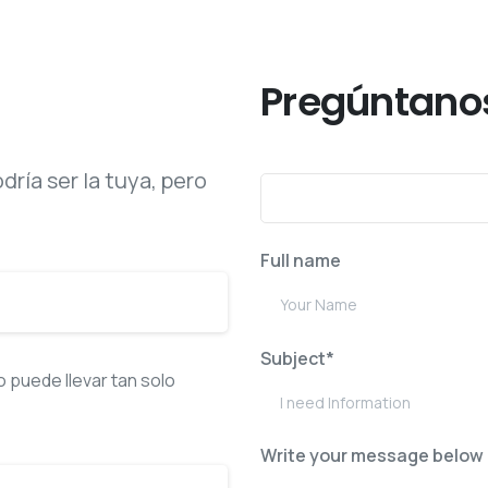
La respuesta que buscabas
Pregúntanos
ría ser la tuya, pero
Full name
Subject*
puede llevar tan solo
Write your message below