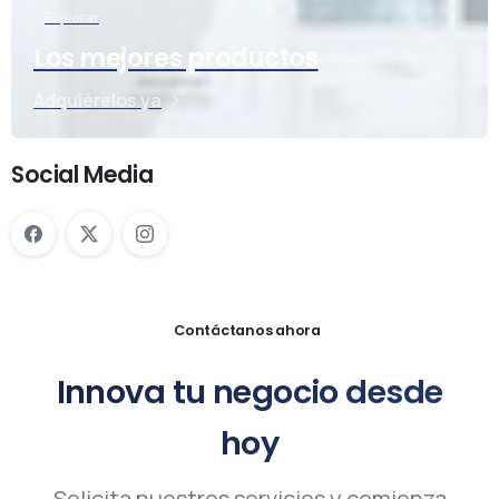
Explorar
Los mejores productos
Adquiérelos ya
Social Media
Contáctanos ahora
Innova
tu
negocio
desde
hoy
Solicita nuestros servicios y comienza