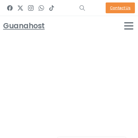
Contact Us
Guanahost
pack
Home