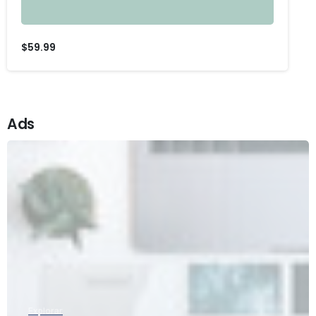
$
59.99
Ads
Explorar