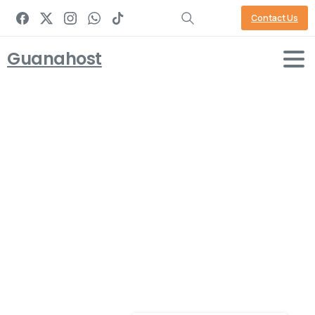
Contact Us
Guanahost
Nike
Nike