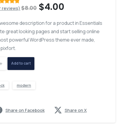
Original
Current
$
4.00
$
8.00
 reviews)
ated
out
f 5 based
price
price
n
customer
awesome description for a product in Essentials
ratings
was:
is:
te great looking pages and start selling online
$8.00.
$4.00.
most powerful WordPress theme ever made,
pixfort.
e
Add to cart
ock
modern
Share on Facebook
Share on X