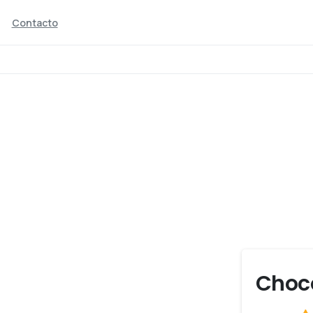
Contacto
Chocolate
bar
food
Chocolate bar
Choco