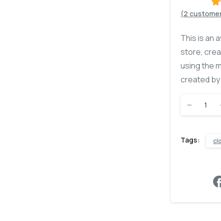
(
2
customer
R
o
o
This is an 
store, crea
using the 
created by 
Chocolat
bar
Tags:
cl
quantity