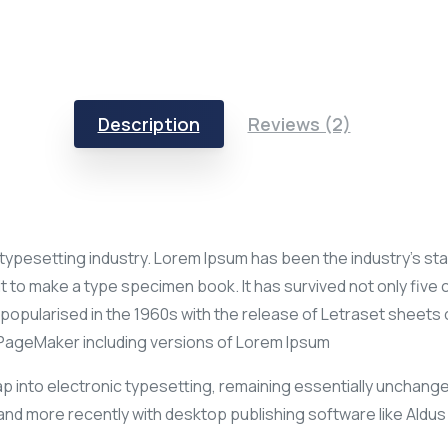
Description
Reviews (2)
 typesetting industry. Lorem Ipsum has been the industry’s s
 to make a type specimen book. It has survived not only five c
s popularised in the 1960s with the release of Letraset shee
s PageMaker including versions of Lorem Ipsum
leap into electronic typesetting, remaining essentially unchange
nd more recently with desktop publishing software like Aldus