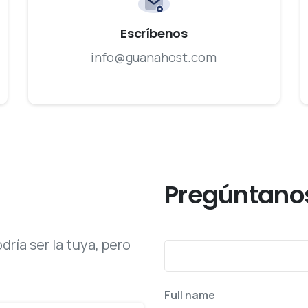
Escríbenos
info@guanahost.com
La respuesta que buscabas
Pregúntanos
ría ser la tuya, pero
Full name