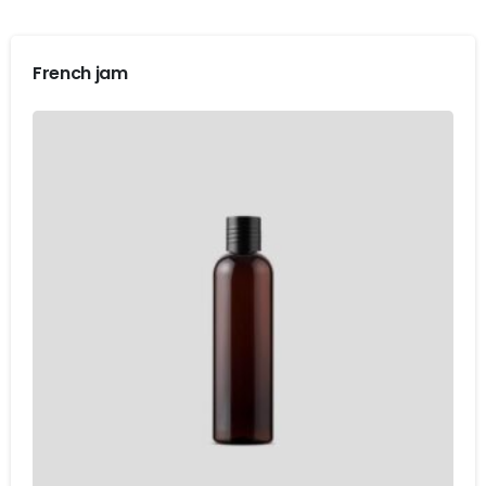
$36.00.
$18.00.
French jam