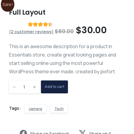
Sale!
Full Layout
Original
Curre
$
30.00
$
60.00
(
2
customer reviews)
Rated
out
of 5 based
price
price
on
This is an awesome description for a product in
customer
was:
is:
ratings
Essentials store, create great looking pages and
$60.00.
$30.0
start selling online using the most powerful
WordPress theme ever made, created by pixfort.
Full
Add to cart
Layout
Tags:
camera
Tech
quantity
Share on Facebook
Share on X