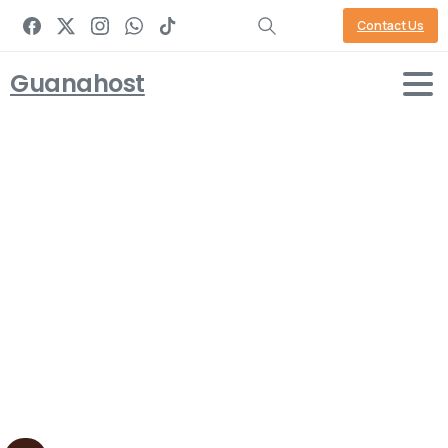
Contact Us
Guanahost
Full
Layout
Tech
Full Layout