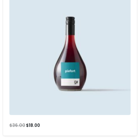
Original
Current
$
36.00
$
18.00
price
price
was:
is: